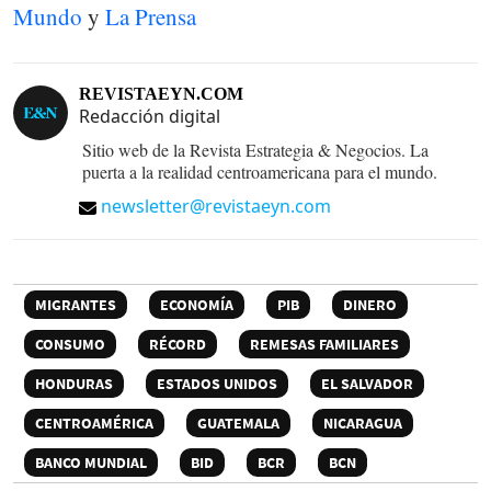
Mundo
y
La Prensa
REVISTAEYN.COM
Redacción digital
Sitio web de la Revista Estrategia & Negocios. La
puerta a la realidad centroamericana para el mundo.
newsletter@revistaeyn.com
MIGRANTES
ECONOMÍA
PIB
DINERO
CONSUMO
RÉCORD
REMESAS FAMILIARES
HONDURAS
ESTADOS UNIDOS
EL SALVADOR
CENTROAMÉRICA
GUATEMALA
NICARAGUA
BANCO MUNDIAL
BID
BCR
BCN