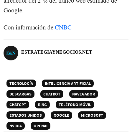
alrededor del 2 % del tráfico web estimado de
Google.
Con información de
CNBC
ESTRATEGIAYNEGOCIOS.NET
TECNOLOGÍA
INTELIGENCIA ARTIFICIAL
DESCARGAS
CHATBOT
NAVEGADOR
CHATGPT
BING
TELÉFONO MÓVIL
ESTADOS UNIDOS
GOOGLE
MICROSOFT
NVIDIA
OPENAI