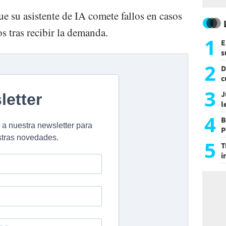
e su asistente de IA comete fallos en casos
s tras recibir la demanda.
1
E
s
a
2
D
c
e
3
J
l
d
4
B
P
H
5
T
i
s