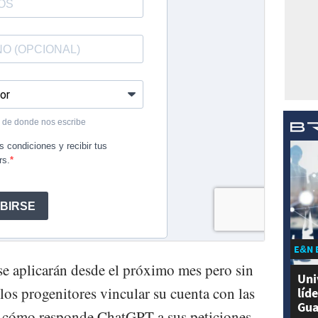
E&N 
e aplicarán desde el próximo mes pero sin
Uni
 los progenitores vincular su cuenta con las
líd
Gua
ar cómo responde ChatGPT a sus peticiones-