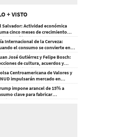
LO + VISTO
l Salvador: Actividad económica
uma cinco meses de crecimiento
rriba de 4%
ía Internacional de la Cerveza:
uando el consumo se convierte en
xperiencia
uan José Gutiérrez y Felipe Bosch:
ecciones de cultura, acuerdos y
ecisiones sin miedo
olsa Centroamericana de Valores y
NUD impulsarán mercado en
onduras
rump impone arancel de 15% a
nsumo clave para fabricar
emiconductores y paneles