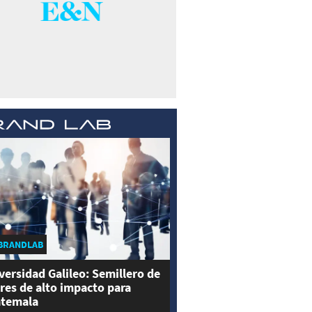
BRANDLAB
versidad Galileo: Semillero de
eres de alto impacto para
temala