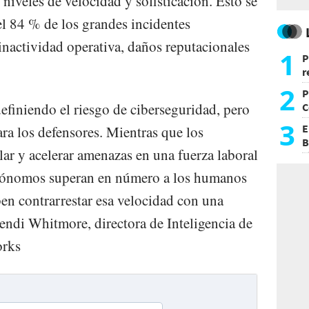
niveles de velocidad y sofisticación. Esto se
el 84 % de los grandes incidentes
inactividad operativa, daños reputacionales
1
P
r
d
2
P
efiniendo el riesgo de ciberseguridad, pero
C
d
3
E
ara los defensores. Mientras que los
B
alar y acelerar amenazas en una fuerza laboral
F
utónomos superan en número a los humanos
ben contrarrestar esa velocidad con una
Wendi Whitmore, directora de Inteligencia de
orks