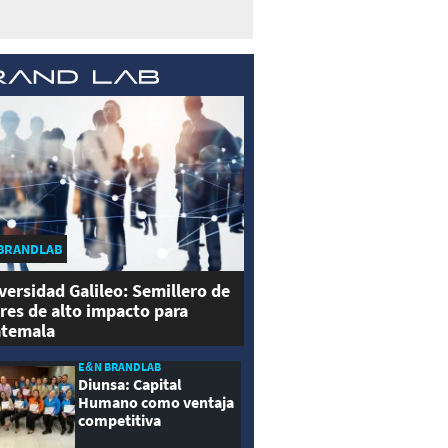
BRANDLAB
versidad Galileo: Semillero de
eres de alto impacto para
temala
E&N BRANDLAB
Diunsa: Capital
Humano como ventaja
competitiva