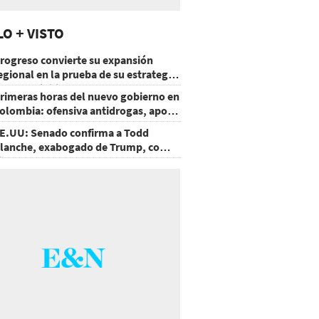
LO + VISTO
rogreso convierte su expansión
egional en la prueba de su estrategia
e sostenibilidad
rimeras horas del nuevo gobierno en
olombia: ofensiva antidrogas, apoyo
e EE.UU. y un atentado
E.UU: Senado confirma a Todd
lanche, exabogado de Trump, como
iscal General