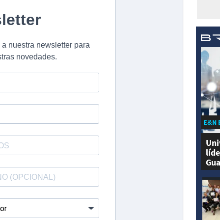
E&N 
Uni
líd
Gua