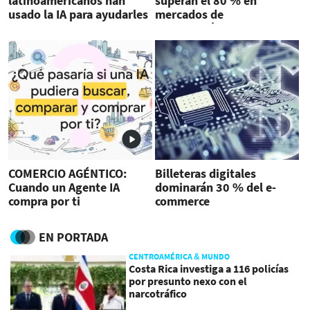
latinoamericanos han
superan el 80 % en
usado la IA para ayudarles
mercados de
en sus compras
Centroamérica y el Caribe
COMERCIO AGÉNTICO:
Billeteras digitales
Cuando un Agente IA
dominarán 30 % del e-
compra por ti
commerce
latinoamericano en 2027
EN PORTADA
CENTROAMÉRICA & MUNDO
Costa Rica investiga a 116 policías
por presunto nexo con el
narcotráfico