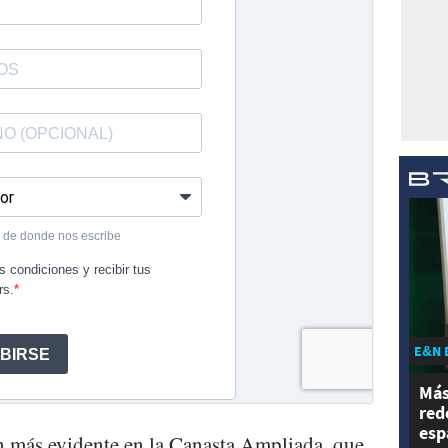
E&N 
Más
red
esp
ún más evidente en la Canasta Ampliada, que