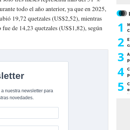
urante todo el año anterior, ya que en 2025,
 subió 19,72 quetzales (US$2,52), mientras
1
M
to fue de 14,23 quetzales (US$1,82), según
C
y
2
E
c
s
3
A
p
4
C
p
c
5
C
e
i