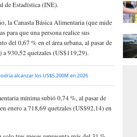
al de Estadística (INE).
ño, la Canasta Básica Alimentaria (que mide
as para que una persona realice sus
to del 0,67 % en el área urbana, al pasar de
 a 930,52 quetzales (US$119,29).
podría alcanzar los US$5.200M en 2026
limentaria mínima subió 0,74 %, al pasar de
en enero a 718,69 quetzales (US$92,14) en
 solo tres meses representa más del 31 %