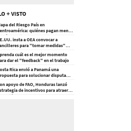
LO + VISTO
apa del Riesgo País en
entroamérica: quiénes pagan menos
 cuáles mejoraron
E.UU. insta a OEA convocar a
ancilleres para "tomar medidas"
obre Nicaragua
prenda cuál es el mejor momento
ara dar el "feedback" en el trabajo
osta Rica envió a Panamá una
ropuesta para solucionar disputa
omercial
on apoyo de FAO, Honduras lanzó
strategia de incentivos para atraer
nversión al agro