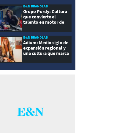
E&N BRANDLAB
Grupo Purdy: Cultura
que convierte el
talento en motor de
crecimiento
E&N BRANDLAB
Adium: Medio siglo de
expansión regional y
una cultura que marca
la diferencia