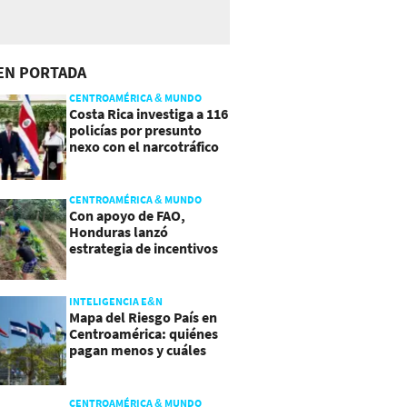
EN PORTADA
CENTROAMÉRICA & MUNDO
Costa Rica investiga a 116
policías por presunto
nexo con el narcotráfico
CENTROAMÉRICA & MUNDO
Con apoyo de FAO,
Honduras lanzó
estrategia de incentivos
para atraer inversión al
agro
INTELIGENCIA E&N
Mapa del Riesgo País en
Centroamérica: quiénes
pagan menos y cuáles
mejoraron
CENTROAMÉRICA & MUNDO