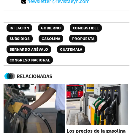
newsletter@revistaeyn.com
INFLACIÓN
GOBIERNO
COMBUSTIBLE
SUBSIDIOS
GASOLINA
PROPUESTA
BERNARDO ARÉVALO
GUATEMALA
CONGRESO NACIONAL
RELACIONADAS
Los precios de la gasolina