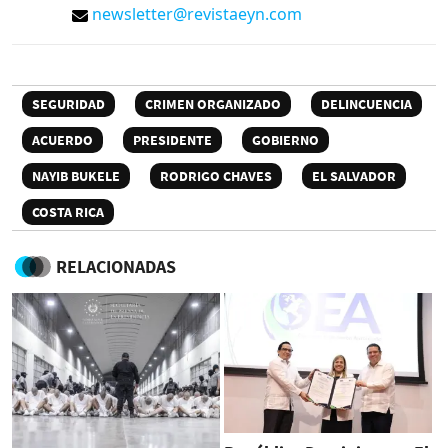
newsletter@revistaeyn.com
SEGURIDAD
CRIMEN ORGANIZADO
DELINCUENCIA
ACUERDO
PRESIDENTE
GOBIERNO
NAYIB BUKELE
RODRIGO CHAVES
EL SALVADOR
COSTA RICA
RELACIONADAS