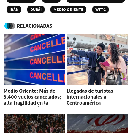
IRÁN
DUBÁI
MEDIO ORIENTE
WTTC
RELACIONADAS
Medio Oriente: Más de
Llegadas de turistas
3.400 vuelos cancelados;
internacionales a
alta fragilidad en la
Centroamérica
conectividad aérea global
aumentaron 3 % a
septiembre