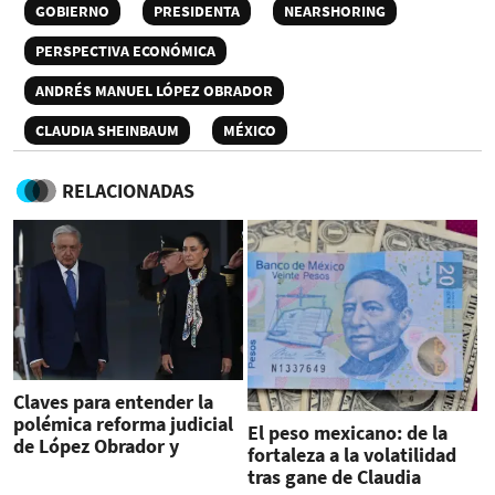
GOBIERNO
PRESIDENTA
NEARSHORING
PERSPECTIVA ECONÓMICA
ANDRÉS MANUEL LÓPEZ OBRADOR
CLAUDIA SHEINBAUM
MÉXICO
RELACIONADAS
Claves para entender la
polémica reforma judicial
El peso mexicano: de la
de López Obrador y
fortaleza a la volatilidad
Sheinbaum
tras gane de Claudia