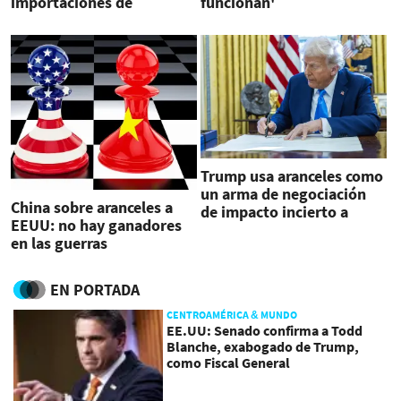
importaciones de
funcionan'
aluminio y acero
estadounidenses
Trump usa aranceles como
un arma de negociación
China sobre aranceles a
de impacto incierto a
EEUU: no hay ganadores
largo plazo
en las guerras
comerciales, pero la
presión y las amenazas no
EN PORTADA
funcionarán
CENTROAMÉRICA & MUNDO
EE.UU: Senado confirma a Todd
Blanche, exabogado de Trump,
como Fiscal General