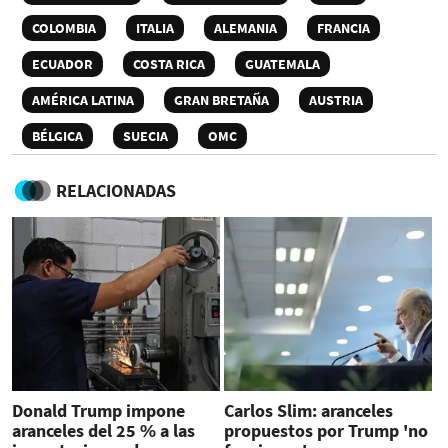
COLOMBIA
ITALIA
ALEMANIA
FRANCIA
ECUADOR
COSTA RICA
GUATEMALA
AMÉRICA LATINA
GRAN BRETAÑA
AUSTRIA
BÉLGICA
SUECIA
OMC
RELACIONADAS
Donald Trump impone
Carlos Slim: aranceles
aranceles del 25 % a las
propuestos por Trump 'no