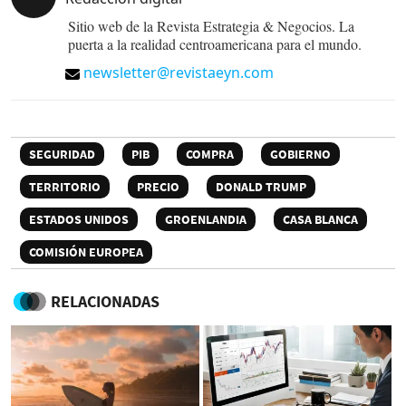
Sitio web de la Revista Estrategia & Negocios. La
puerta a la realidad centroamericana para el mundo.
newsletter@revistaeyn.com
SEGURIDAD
PIB
COMPRA
GOBIERNO
TERRITORIO
PRECIO
DONALD TRUMP
ESTADOS UNIDOS
GROENLANDIA
CASA BLANCA
COMISIÓN EUROPEA
RELACIONADAS