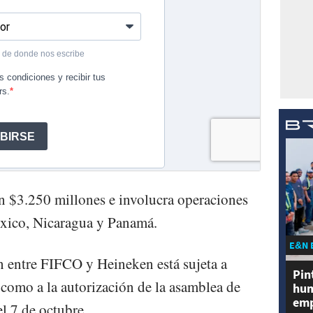
en $3.250 millones e involucra operaciones
xico, Nicaragua y Panamá.
E&N 
ón entre FIFCO y Heineken está sujeta a
Pin
 como a la autorización de la asamblea de
hum
emp
l 7 de octubre.