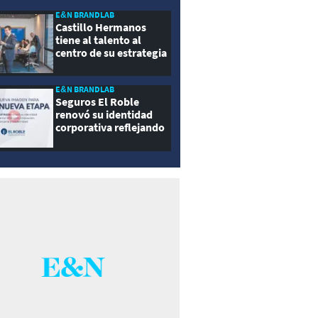
E&N BRANDLAB
Castillo Hermanos
tiene al talento al
centro de su estrategia
E&N BRANDLAB
Seguros El Roble
renovó su identidad
corporativa reflejando
innovación, cercanía y
modernidad