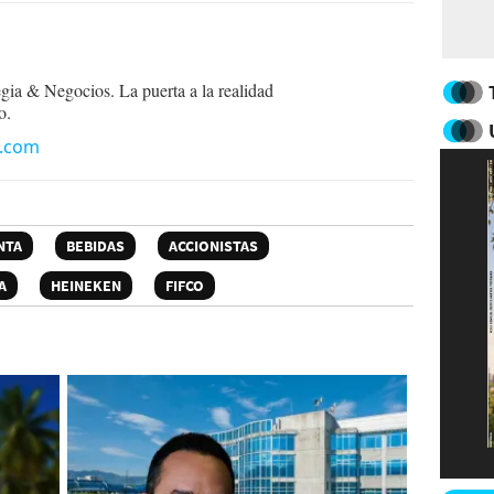
egia & Negocios. La puerta a la realidad
o.
n.com
NTA
BEBIDAS
ACCIONISTAS
A
HEINEKEN
FIFCO