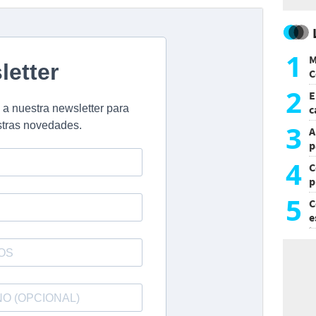
1
M
C
y
2
E
c
s
3
A
p
4
C
p
c
5
C
e
i