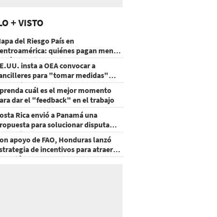
LO + VISTO
apa del Riesgo País en
entroamérica: quiénes pagan menos
 cuáles mejoraron
E.UU. insta a OEA convocar a
ancilleres para "tomar medidas"
obre Nicaragua
prenda cuál es el mejor momento
ara dar el "feedback" en el trabajo
osta Rica envió a Panamá una
ropuesta para solucionar disputa
omercial
on apoyo de FAO, Honduras lanzó
strategia de incentivos para atraer
nversión al agro