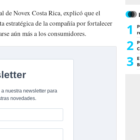
al de Novex Costa Rica, explicó que el
a estratégica de la compañía por fortalecer
1
P
carse aún más a los consumidores.
r
d
2
P
C
d
3
E
B
F