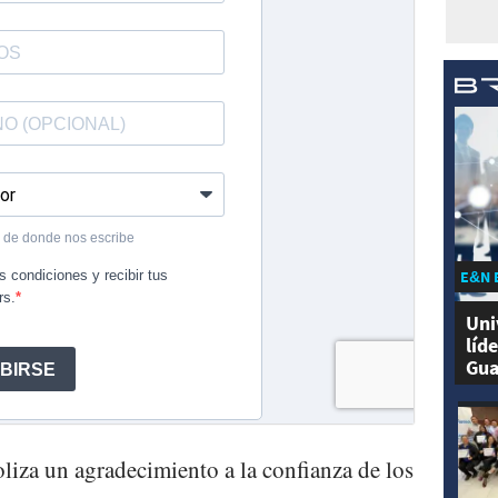
E&N 
Uni
líd
Gua
liza un agradecimiento a la confianza de los