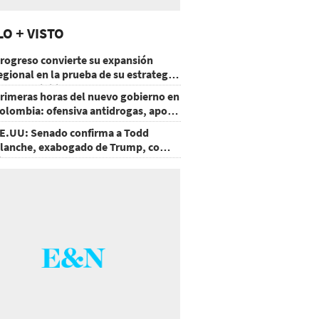
LO + VISTO
rogreso convierte su expansión
egional en la prueba de su estrategia
e sostenibilidad
rimeras horas del nuevo gobierno en
olombia: ofensiva antidrogas, apoyo
e EE.UU. y un atentado
E.UU: Senado confirma a Todd
lanche, exabogado de Trump, como
iscal General