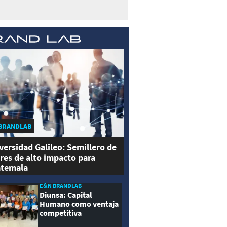
BRANDLAB
versidad Galileo: Semillero de
eres de alto impacto para
temala
E&N BRANDLAB
Diunsa: Capital
Humano como ventaja
competitiva