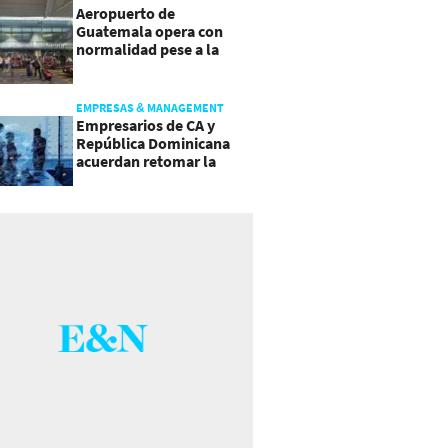
Aeropuerto de
Guatemala opera con
normalidad pese a la
actividad del volcán de
Fuego
EMPRESAS & MANAGEMENT
Empresarios de CA y
República Dominicana
acuerdan retomar la
agenda regional