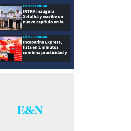
ernidad
E&N BRANDLAB
IRTRA inaugura
Xetulhá y escribe un
nuevo capítulo en la
historia de la
recreación de
Guatemala
E&N BRANDLAB
Incaparina Express,
lista en 2 minutos
combina practicidad y
nutrición