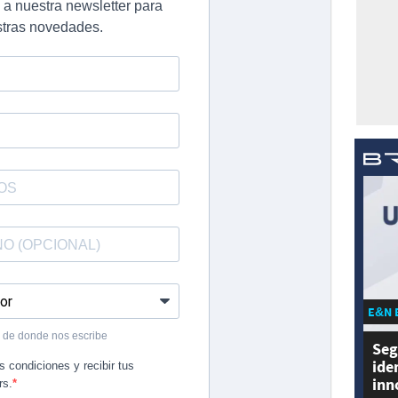
E&N 
Seg
ide
inn