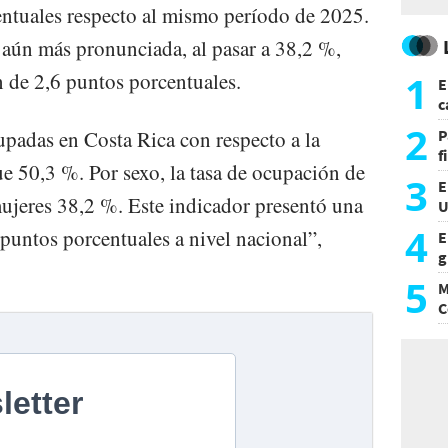
entuales respecto al mismo período de 2025.
e aún más pronunciada, al pasar a 38,2 %,
1
 de 2,6 puntos porcentuales.
E
c
s
2
upadas en Costa Rica con respecto a la
P
f
e 50,3 %. Por sexo, la tasa de ocupación de
m
3
E
ujeres 38,2 %. Este indicador presentó una
U
a
4
 puntos porcentuales a nivel nacional”,
E
g
f
5
M
C
y