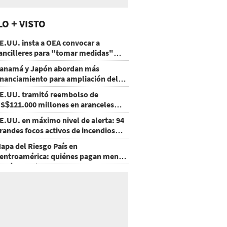
LO + VISTO
E.UU. insta a OEA convocar a
ancilleres para "tomar medidas"
obre Nicaragua
anamá y Japón abordan más
inanciamiento para ampliación del
etro
E.UU. tramitó reembolso de
S$121.000 millones en aranceles
nulados
E.UU. en máximo nivel de alerta: 94
randes focos activos de incendios
orestales
apa del Riesgo País en
entroamérica: quiénes pagan menos
 cuáles mejoraron