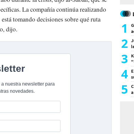
pecíficas. La compañía continúa realizando
y está tomando decisiones sobre qué ruta
1
G
o, dijo.
a
a
2
J
l
d
3
K
"
L
4
E
s
a
5
C
a