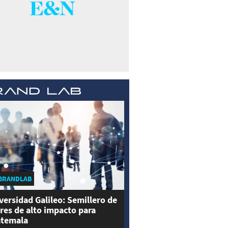
BRANDLAB
versidad Galileo: Semillero de
eres de alto impacto para
temala