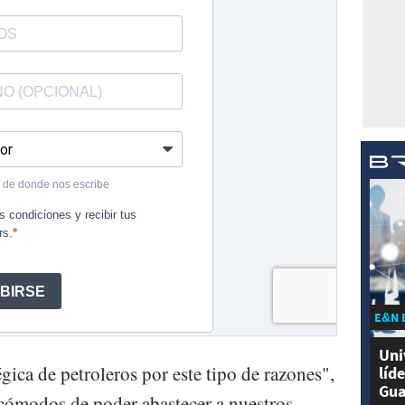
E&N 
Uni
ica de petroleros por este tipo de razones",
líd
Gua
cómodos de poder abastecer a nuestros