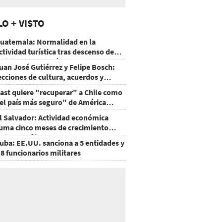
LO + VISTO
uatemala: Normalidad en la
ctividad turística tras descenso de
ctividad del volcán de Fuego
uan José Gutiérrez y Felipe Bosch:
ecciones de cultura, acuerdos y
ecisiones sin miedo
ast quiere "recuperar" a Chile como
el país más seguro" de América
atina
l Salvador: Actividad económica
uma cinco meses de crecimiento
rriba de 4%
uba: EE.UU. sanciona a 5 entidades y
 8 funcionarios militares