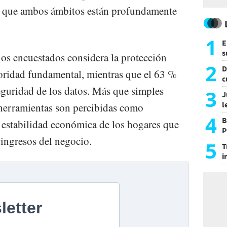
ya que ambos ámbitos están profundamente
1
E
s
los encuestados considera la protección
a
2
D
oridad fundamental, mientras que el 63 %
c
seguridad de los datos. Más que simples
e
3
J
l
 herramientas son percibidas como
d
4
B
 estabilidad económica de los hogares que
P
ingresos del negocio.
H
5
T
i
s