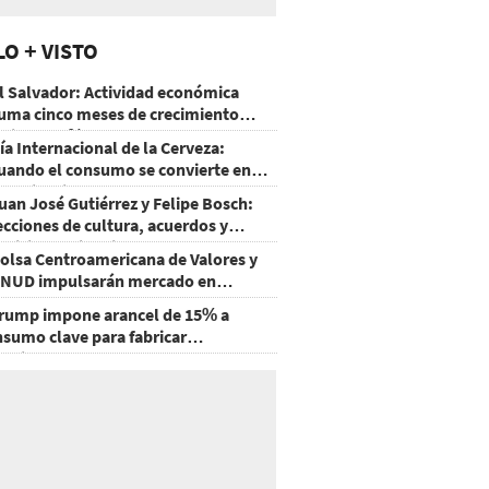
LO + VISTO
l Salvador: Actividad económica
uma cinco meses de crecimiento
rriba de 4%
ía Internacional de la Cerveza:
uando el consumo se convierte en
xperiencia
uan José Gutiérrez y Felipe Bosch:
ecciones de cultura, acuerdos y
ecisiones sin miedo
olsa Centroamericana de Valores y
NUD impulsarán mercado en
onduras
rump impone arancel de 15% a
nsumo clave para fabricar
emiconductores y paneles