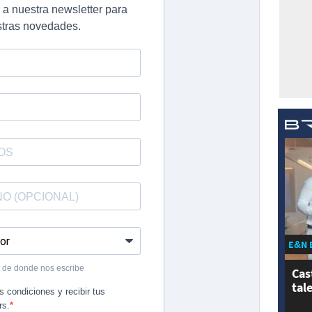
E&N 
Cas
tal