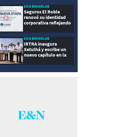
E&N BRANDLAB
Seguros El Roble
renovó su identidad
corporativa reflejando
innovación, cercanía y
modernidad
E&N BRANDLAB
IRTRA inaugura
Xetulhá y escribe un
nuevo capítulo en la
historia de la
recreación de
Guatemala