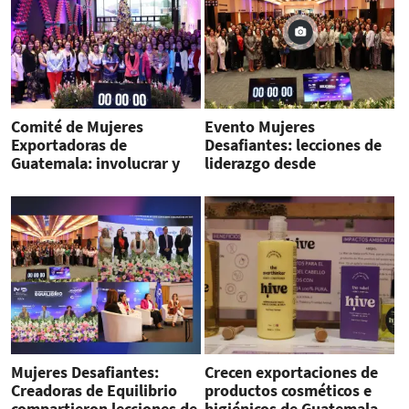
Comité de Mujeres
Evento Mujeres
Exportadoras de
Desafiantes: lecciones de
Guatemala: involucrar y
liderazgo desde
posicionar a las mujeres
Guatemala
líderes
Mujeres Desafiantes:
Crecen exportaciones de
Creadoras de Equilibrio
productos cosméticos e
compartieron lecciones de
higiénicos de Guatemala