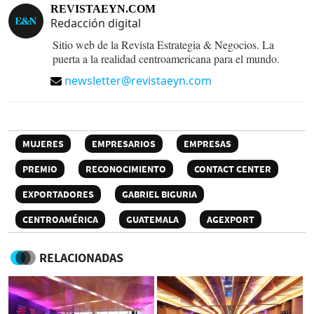
REVISTAEYN.COM
Redacción digital
Sitio web de la Revista Estrategia & Negocios. La
puerta a la realidad centroamericana para el mundo.
newsletter@revistaeyn.com
MUJERES
EMPRESARIOS
EMPRESAS
PREMIO
RECONOCIMIENTO
CONTACT CENTER
EXPORTADORES
GABRIEL BIGURIA
CENTROAMÉRICA
GUATEMALA
AGEXPORT
RELACIONADAS