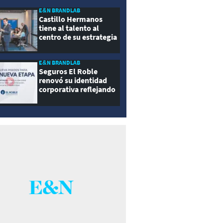
E&N BRANDLAB
Castillo Hermanos
tiene al talento al
centro de su estrategia
E&N BRANDLAB
Seguros El Roble
renovó su identidad
corporativa reflejando
innovación, cercanía y
modernidad