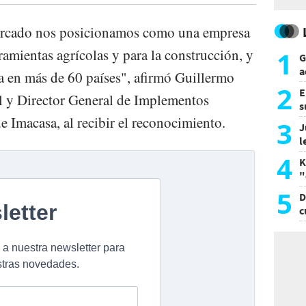
ercado nos posicionamos como una empresa
ramientas agrícolas y para la construcción, y
1
G
a
a en más de 60 países", afirmó Guillermo
a
2
E
l y Director General de Implementos
s
 Imacasa, al recibir el reconocimiento.
a
3
J
l
d
4
K
"
L
5
D
c
e