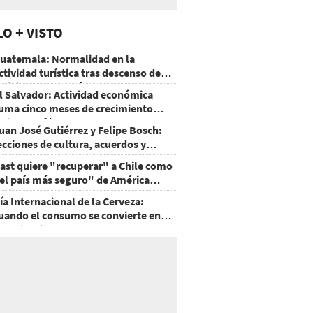
LO + VISTO
uatemala: Normalidad en la
ctividad turística tras descenso de
ctividad del volcán de Fuego
l Salvador: Actividad económica
uma cinco meses de crecimiento
rriba de 4%
uan José Gutiérrez y Felipe Bosch:
ecciones de cultura, acuerdos y
ecisiones sin miedo
ast quiere "recuperar" a Chile como
el país más seguro" de América
atina
ía Internacional de la Cerveza:
uando el consumo se convierte en
xperiencia