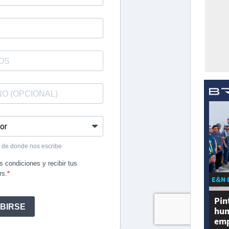
E&N 
Pin
hum
emp