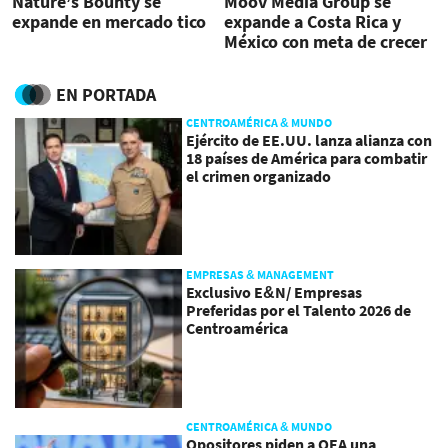
Nature’s Bounty se
Moov Media Group se
expande en mercado tico
expande a Costa Rica y
México con meta de crecer
50 % en tres años
EN PORTADA
CENTROAMÉRICA & MUNDO
Ejército de EE.UU. lanza alianza con
18 países de América para combatir
el crimen organizado
EMPRESAS & MANAGEMENT
Exclusivo E&N/ Empresas
Preferidas por el Talento 2026 de
Centroamérica
CENTROAMÉRICA & MUNDO
Opositores piden a OEA una