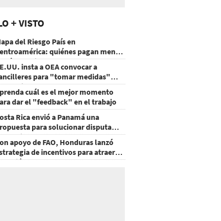
LO + VISTO
apa del Riesgo País en
entroamérica: quiénes pagan menos
 cuáles mejoraron
E.UU. insta a OEA convocar a
ancilleres para "tomar medidas"
obre Nicaragua
prenda cuál es el mejor momento
ara dar el "feedback" en el trabajo
osta Rica envió a Panamá una
ropuesta para solucionar disputa
omercial
on apoyo de FAO, Honduras lanzó
strategia de incentivos para atraer
nversión al agro