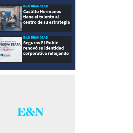
E&N BRANDLAB
Castillo Hermanos
tiene al talento al
centro de su estrategia
E&N BRANDLAB
Seguros El Roble
renovó su identidad
corporativa reflejando
innovación, cercanía y
modernidad