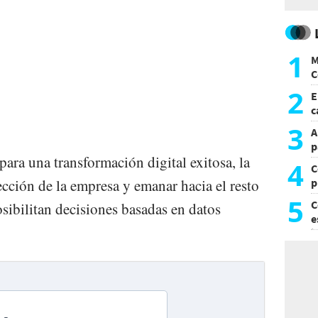
1
M
C
y
2
E
c
s
3
A
p
ara una transformación digital exitosa, la
4
C
ección de la empresa y emanar hacia el resto
p
c
5
C
osibilitan decisiones basadas en datos
e
i