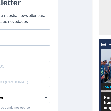
E&N 
Pin
hum
emp