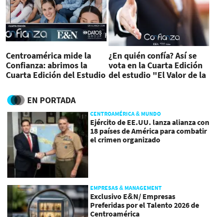
Centroamérica mide la
¿En quién confía? Así se
Confianza: abrimos la
vota en la Cuarta Edición
Cuarta Edición del Estudio
del estudio "El Valor de la
“El Valor de la Confianza”
Confianza"
EN PORTADA
CENTROAMÉRICA & MUNDO
Ejército de EE.UU. lanza alianza con
18 países de América para combatir
el crimen organizado
EMPRESAS & MANAGEMENT
Exclusivo E&N/ Empresas
Preferidas por el Talento 2026 de
Centroamérica