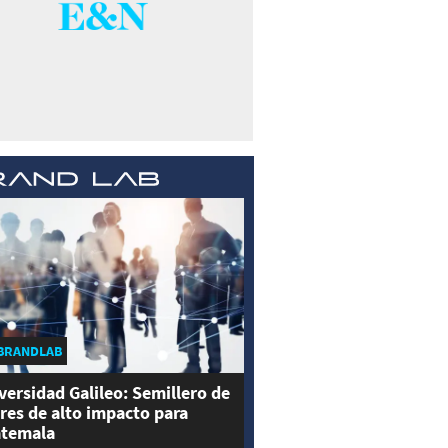
BRANDLAB
versidad Galileo: Semillero de
eres de alto impacto para
temala