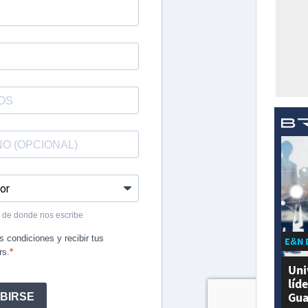
E&N 
Uni
líd
Gua