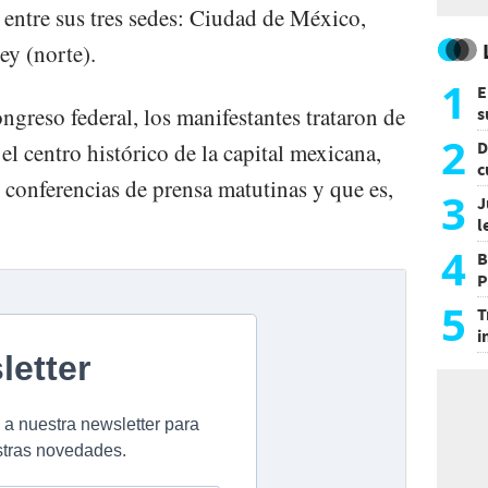
 entre sus tres sedes: Ciudad de México,
ey (norte).
1
E
ongreso federal, los manifestantes trataron de
s
a
2
D
el centro histórico de la capital mexicana,
c
 conferencias de prensa matutinas y que es,
e
3
J
l
d
4
B
P
H
5
T
i
s