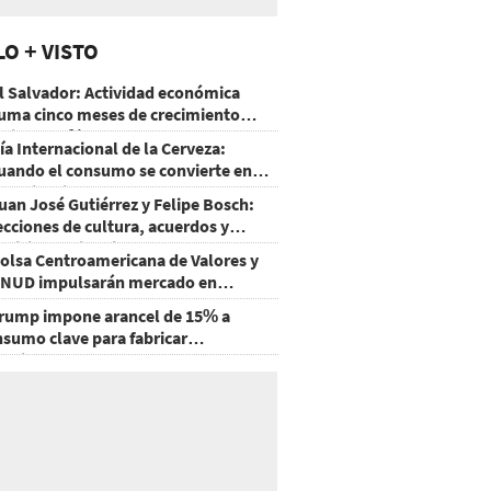
LO + VISTO
l Salvador: Actividad económica
uma cinco meses de crecimiento
rriba de 4%
ía Internacional de la Cerveza:
uando el consumo se convierte en
xperiencia
uan José Gutiérrez y Felipe Bosch:
ecciones de cultura, acuerdos y
ecisiones sin miedo
olsa Centroamericana de Valores y
NUD impulsarán mercado en
onduras
rump impone arancel de 15% a
nsumo clave para fabricar
emiconductores y paneles