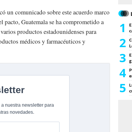
icó un comunicado sobre este acuerdo marco
el pacto, Guatemala se ha comprometido a
1
E
a varios productos estadounidenses para
c
s
2
C
roductos médicos y farmacéuticos y
L
3
E
g
f
4
P
e
p
5
L
c
e