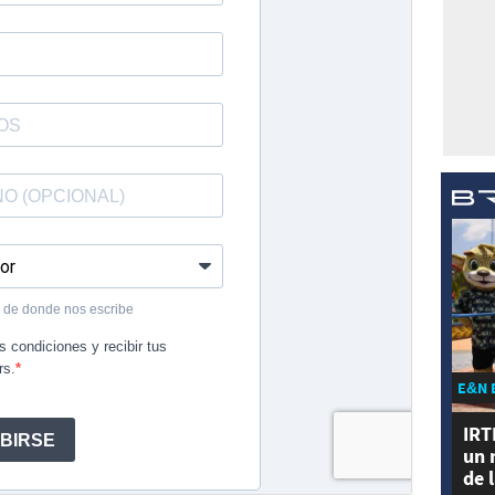
E&N 
IRT
un 
de 