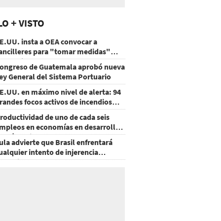
LO + VISTO
E.UU. insta a OEA convocar a
ancilleres para "tomar medidas"
obre Nicaragua
ongreso de Guatemala aprobó nueva
ey General del Sistema Portuario
E.UU. en máximo nivel de alerta: 94
randes focos activos de incendios
orestales
roductividad de uno de cada seis
mpleos en economías en desarrollo
odría mejorar por la IA
ula advierte que Brasil enfrentará
ualquier intento de injerencia
xtranjera