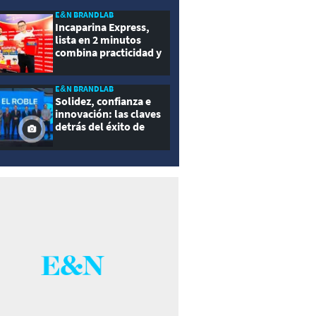
E&N BRANDLAB
Incaparina Express,
lista en 2 minutos
combina practicidad y
nutrición
E&N BRANDLAB
Solidez, confianza e
innovación: las claves
detrás del éxito de
Seguros El Roble