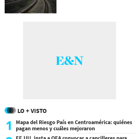
LO + VISTO
1
Mapa del Riesgo País en Centroamérica: quiénes
pagan menos y cuáles mejoraron
EE.UU. insta a OEA convocar a cancilleres para