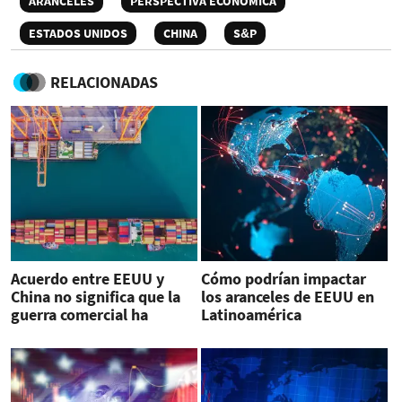
ARANCELES
PERSPECTIVA ECONÓMICA
ESTADOS UNIDOS
CHINA
S&P
RELACIONADAS
Acuerdo entre EEUU y
Cómo podrían impactar
China no significa que la
los aranceles de EEUU en
guerra comercial ha
Latinoamérica
terminado, advierte Fitch