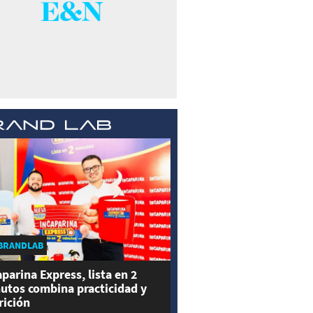
BRANDLAB
aparina Express, lista en 2
utos combina practicidad y
rición