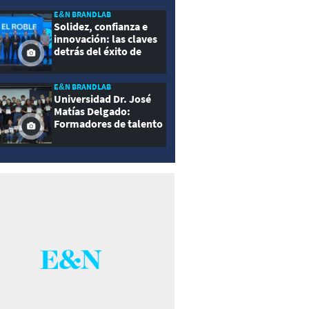
E&N BRANDLAB
Solidez, confianza e
innovación: las claves
detrás del éxito de
Seguros El Roble
E&N BRANDLAB
Universidad Dr. José
Matías Delgado:
Formadores de talento
con propósito