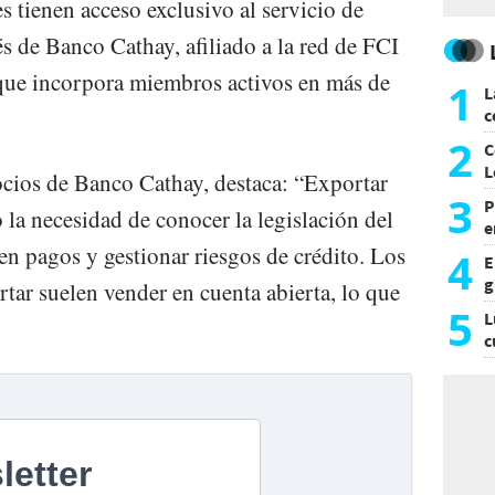
 tienen acceso exclusivo al servicio de
és de Banco Cathay, afiliado a la red de FCI
 que incorpora miembros activos en más de
1
L
c
G
2
C
L
cios de Banco Cathay, destaca: “Exportar
3
P
 la necesidad de conocer la legislación del
e
p
en pagos y gestionar riesgos de crédito. Los
4
E
g
tar suelen vender en cuenta abierta, lo que
f
5
L
c
e