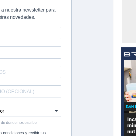
E&N 
Inc
min
nut