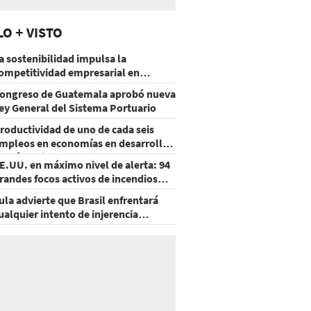
LO + VISTO
a sostenibilidad impulsa la
ompetitividad empresarial en
uatemala
ongreso de Guatemala aprobó nueva
ey General del Sistema Portuario
roductividad de uno de cada seis
mpleos en economías en desarrollo
odría mejorar por la IA
E.UU. en máximo nivel de alerta: 94
randes focos activos de incendios
orestales
ula advierte que Brasil enfrentará
ualquier intento de injerencia
xtranjera