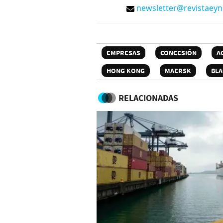
newsletter@revistaey
EMPRESAS
CONCESIÓN
A
HONG KONG
MAERSK
BL
RELACIONADAS