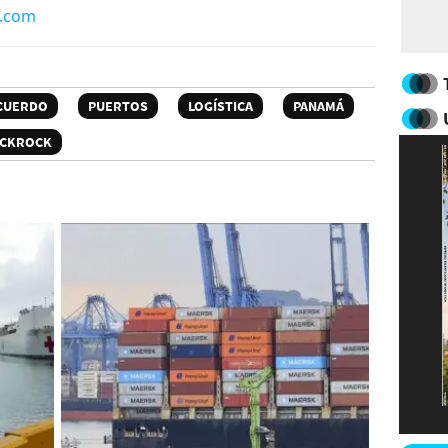
n.com
CUERDO
PUERTOS
LOGÍSTICA
PANAMÁ
ACKROCK