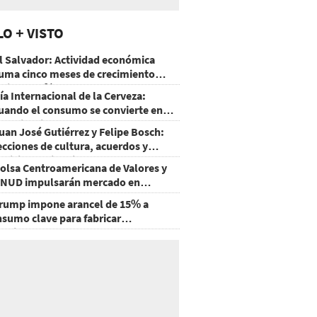
LO + VISTO
l Salvador: Actividad económica
uma cinco meses de crecimiento
rriba de 4%
ía Internacional de la Cerveza:
uando el consumo se convierte en
xperiencia
uan José Gutiérrez y Felipe Bosch:
ecciones de cultura, acuerdos y
ecisiones sin miedo
olsa Centroamericana de Valores y
NUD impulsarán mercado en
onduras
rump impone arancel de 15% a
nsumo clave para fabricar
emiconductores y paneles