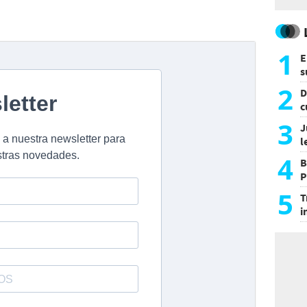
1
E
s
a
2
D
c
e
3
J
l
d
4
B
P
H
5
T
i
s