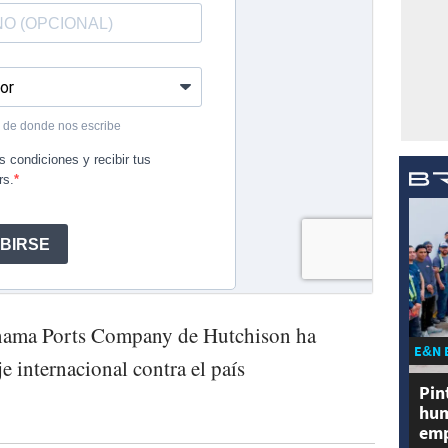
anama Ports Company de Hutchison ha
E&N 
e internacional contra el país
Pin
hum
emp