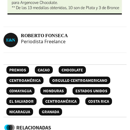
ROBERTO FONSECA
Periodista Freelance
PREMIOS
CACAO
CHOCOLATE
CENTROAMÉRICA
ORGULLO CENTROAMERICANO
COMAYAGUA
HONDURAS
ESTADOS UNIDOS
EL SALVADOR
CENTROAMÉRICA
COSTA RICA
NICARAGUA
GRANADA
RELACIONADAS