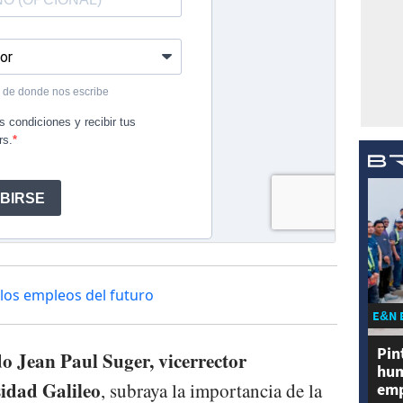
los empleos del futuro
E&N 
Pin
do Jean Paul Suger, vicerrector
hum
sidad Galileo
, subraya la importancia de la
emp