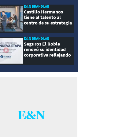
E&N BRANDLAB
Castillo Hermanos
tiene al talento al
centro de su estrategia
E&N BRANDLAB
Seguros El Roble
renovó su identidad
corporativa reflejando
innovación, cercanía y
modernidad