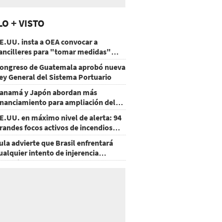
LO + VISTO
E.UU. insta a OEA convocar a
ancilleres para "tomar medidas"
obre Nicaragua
ongreso de Guatemala aprobó nueva
ey General del Sistema Portuario
anamá y Japón abordan más
inanciamiento para ampliación del
etro
E.UU. en máximo nivel de alerta: 94
randes focos activos de incendios
orestales
ula advierte que Brasil enfrentará
ualquier intento de injerencia
xtranjera