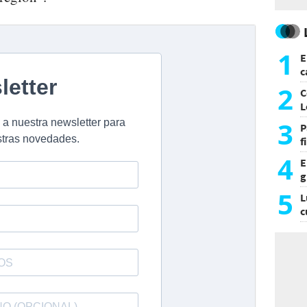
1
E
c
s
2
C
L
3
P
f
m
4
E
g
f
5
L
c
e