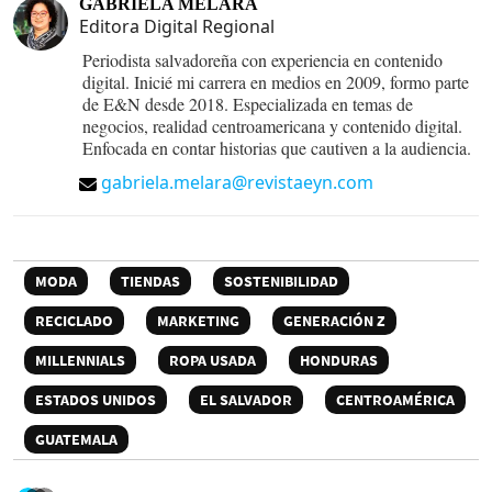
GABRIELA MELARA
Editora Digital Regional
Periodista salvadoreña con experiencia en contenido
digital. Inicié mi carrera en medios en 2009, formo parte
de E&N desde 2018. Especializada en temas de
negocios, realidad centroamericana y contenido digital.
Enfocada en contar historias que cautiven a la audiencia.
gabriela.melara@revistaeyn.com
MODA
TIENDAS
SOSTENIBILIDAD
RECICLADO
MARKETING
GENERACIÓN Z
MILLENNIALS
ROPA USADA
HONDURAS
ESTADOS UNIDOS
EL SALVADOR
CENTROAMÉRICA
GUATEMALA