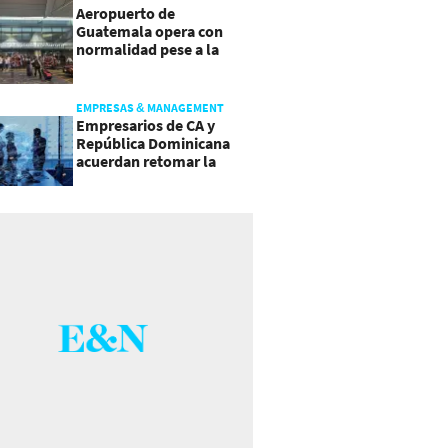
Aeropuerto de
Guatemala opera con
normalidad pese a la
actividad del volcán de
Fuego
EMPRESAS & MANAGEMENT
Empresarios de CA y
República Dominicana
acuerdan retomar la
agenda regional