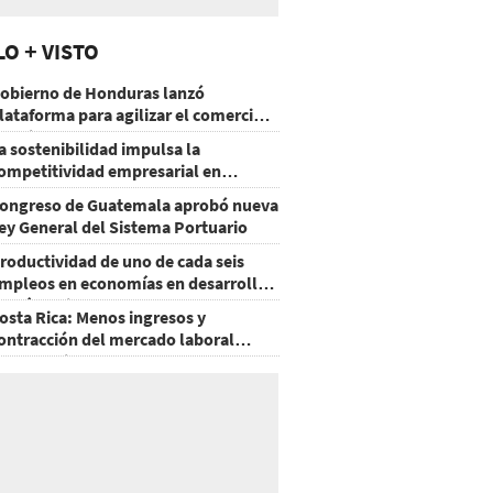
LO + VISTO
obierno de Honduras lanzó
lataforma para agilizar el comercio
xterior
a sostenibilidad impulsa la
ompetitividad empresarial en
uatemala
ongreso de Guatemala aprobó nueva
ey General del Sistema Portuario
roductividad de uno de cada seis
mpleos en economías en desarrollo
odría mejorar por la IA
osta Rica: Menos ingresos y
ontracción del mercado laboral
ausan baja del consumo