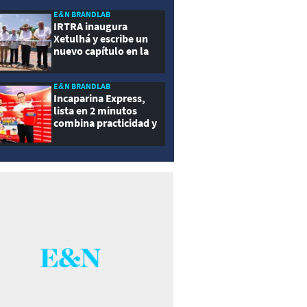
ernidad
E&N BRANDLAB
IRTRA inaugura
Xetulhá y escribe un
nuevo capítulo en la
historia de la
recreación de
Guatemala
E&N BRANDLAB
Incaparina Express,
lista en 2 minutos
combina practicidad y
nutrición