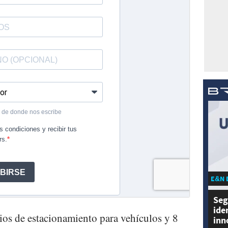
E&N 
Seg
ide
ios de estacionamiento para vehículos y 8
inn