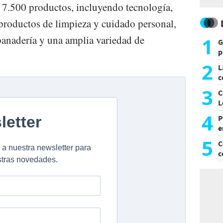
 7.500 productos, incluyendo tecnología,
 productos de limpieza y cuidado personal,
 panadería y una amplia variedad de
1
G
p
e
2
L
c
G
3
C
L
4
P
e
p
5
C
c
c