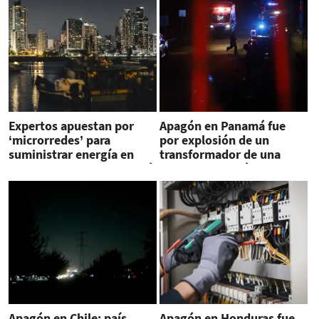
Expertos apuestan por
Apagón en Panamá fue
‘microrredes’ para
por explosión de un
suministrar energía en
transformador de una
zonas alejadas de Panamá
planta termoeléctrica
Apagón en Chile: país
Apagón en Honduras fue