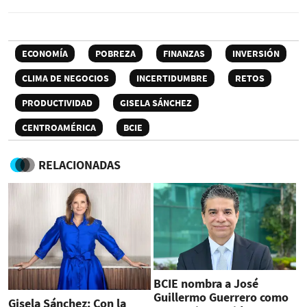
ECONOMÍA
POBREZA
FINANZAS
INVERSIÓN
CLIMA DE NEGOCIOS
INCERTIDUMBRE
RETOS
PRODUCTIVIDAD
GISELA SÁNCHEZ
CENTROAMÉRICA
BCIE
RELACIONADAS
BCIE nombra a José
Guillermo Guerrero como
Gisela Sánchez: Con la