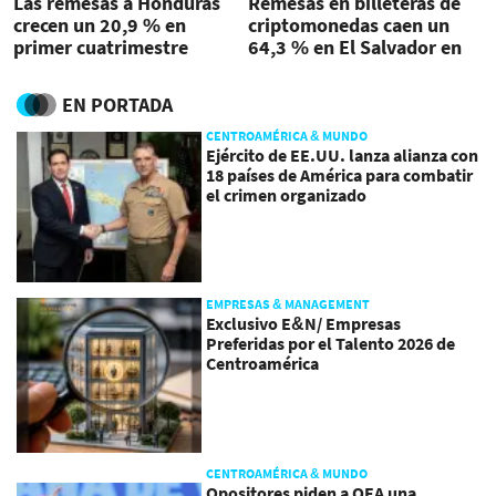
Las remesas a Honduras
Remesas en billeteras de
crecen un 20,9 % en
criptomonedas caen un
primer cuatrimestre
64,3 % en El Salvador en
el primer bimestre
EN PORTADA
CENTROAMÉRICA & MUNDO
Ejército de EE.UU. lanza alianza con
18 países de América para combatir
el crimen organizado
EMPRESAS & MANAGEMENT
Exclusivo E&N/ Empresas
Preferidas por el Talento 2026 de
Centroamérica
CENTROAMÉRICA & MUNDO
Opositores piden a OEA una