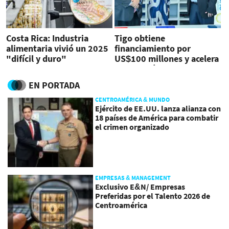
Costa Rica: Industria
Tigo obtiene
alimentaria vivió un 2025
financiamiento por
"difícil y duro"
US$100 millones y acelera
la inversión digital en El
Salvador
EN PORTADA
CENTROAMÉRICA & MUNDO
Ejército de EE.UU. lanza alianza con
18 países de América para combatir
el crimen organizado
EMPRESAS & MANAGEMENT
Exclusivo E&N/ Empresas
Preferidas por el Talento 2026 de
Centroamérica