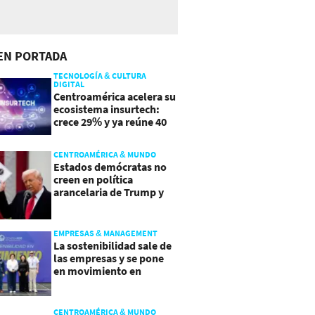
EN PORTADA
TECNOLOGÍA & CULTURA
DIGITAL
Centroamérica acelera su
ecosistema insurtech:
crece 29% y ya reúne 40
empresas
CENTROAMÉRICA & MUNDO
Estados demócratas no
creen en política
arancelaria de Trump y
demandan a gobierno
EMPRESAS & MANAGEMENT
La sostenibilidad sale de
las empresas y se pone
en movimiento en
Guatemala
CENTROAMÉRICA & MUNDO