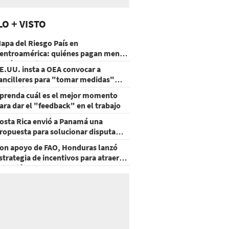
LO + VISTO
apa del Riesgo País en
entroamérica: quiénes pagan menos
 cuáles mejoraron
E.UU. insta a OEA convocar a
ancilleres para "tomar medidas"
obre Nicaragua
prenda cuál es el mejor momento
ara dar el "feedback" en el trabajo
osta Rica envió a Panamá una
ropuesta para solucionar disputa
omercial
on apoyo de FAO, Honduras lanzó
strategia de incentivos para atraer
nversión al agro