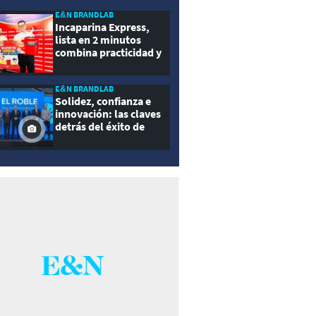
E&N BRANDLAB
Incaparina Express,
lista en 2 minutos
combina practicidad y
nutrición
E&N BRANDLAB
Solidez, confianza e
innovación: las claves
detrás del éxito de
Seguros El Roble