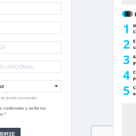
1
M
C
y
2
E
c
s
3
A
p
4
C
p
c
5
C
e
i