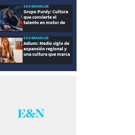
E&N BRANDLAB
Grupo Purdy: Cultura
que convierte el
talento en motor de
crecimiento
E&N BRANDLAB
Adium: Medio siglo de
expansión regional y
una cultura que marca
la diferencia