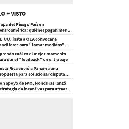
LO + VISTO
apa del Riesgo País en
entroamérica: quiénes pagan menos
 cuáles mejoraron
E.UU. insta a OEA convocar a
ancilleres para "tomar medidas"
obre Nicaragua
prenda cuál es el mejor momento
ara dar el "feedback" en el trabajo
osta Rica envió a Panamá una
ropuesta para solucionar disputa
omercial
on apoyo de FAO, Honduras lanzó
strategia de incentivos para atraer
nversión al agro