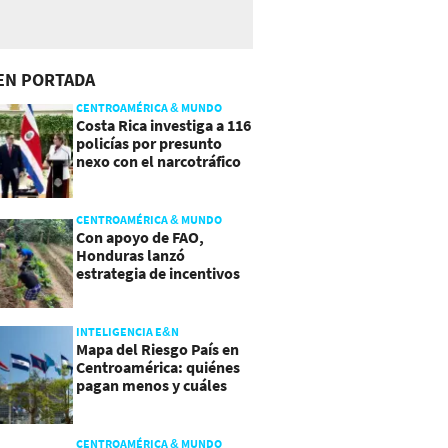
EN PORTADA
CENTROAMÉRICA & MUNDO
Costa Rica investiga a 116
policías por presunto
nexo con el narcotráfico
CENTROAMÉRICA & MUNDO
Con apoyo de FAO,
Honduras lanzó
estrategia de incentivos
para atraer inversión al
agro
INTELIGENCIA E&N
Mapa del Riesgo País en
Centroamérica: quiénes
pagan menos y cuáles
mejoraron
CENTROAMÉRICA & MUNDO