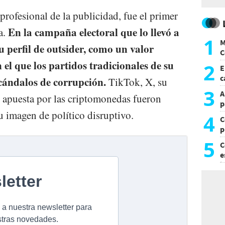
profesional de la publicidad, fue el primer
En la campaña electoral que lo llevó a
a.
1
M
u perfil de outsider, como un valor
C
y
 el que los partidos tradicionales de su
2
E
c
scándalos de corrupción.
TikTok, X, su
s
3
A
u apuesta por las criptomonedas fueron
p
 imagen de político disruptivo.
4
C
p
c
5
C
e
i