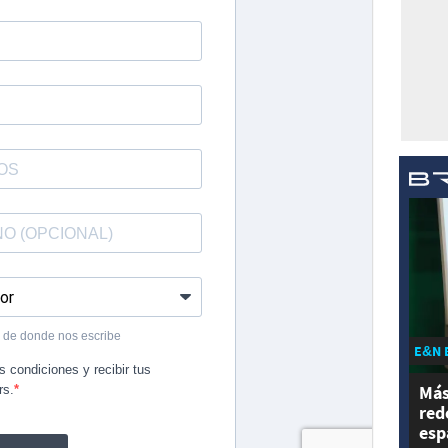
E&N 
Más
red
esp