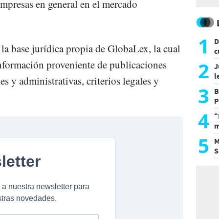
empresas en general en el mercado
1
D
la base jurídica propia de GlobaLex, la cual
c
e
2
información proveniente de publicaciones
J
l
es y administrativas, criterios legales y
d
3
B
P
H
4
“
m
d
5
M
S
a