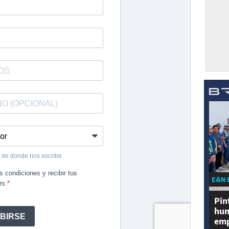
E&N 
Pin
hum
emp