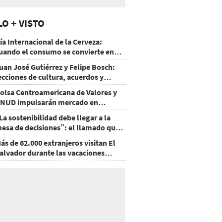
LO + VISTO
ía Internacional de la Cerveza:
uando el consumo se convierte en
xperiencia
uan José Gutiérrez y Felipe Bosch:
ecciones de cultura, acuerdos y
ecisiones sin miedo
olsa Centroamericana de Valores y
NUD impulsarán mercado en
onduras
La sostenibilidad debe llegar a la
esa de decisiones”: el llamado que
eja CentraRSE
ás de 62.000 extranjeros visitan El
alvador durante las vacaciones
gostinas