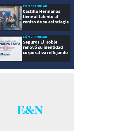
E&N BRANDLAB
Castillo Hermanos
tiene al talento al
centro de su estrategia
E&N BRANDLAB
Seguros El Roble
renovó su identidad
corporativa reflejando
innovación, cercanía y
modernidad