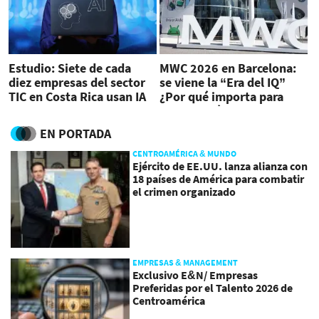
Estudio: Siete de cada
MWC 2026 en Barcelona:
diez empresas del sector
se viene la “Era del IQ”
TIC en Costa Rica usan IA
¿Por qué importa para
generativa en sus
Centroamérica?
procesos
EN PORTADA
CENTROAMÉRICA & MUNDO
Ejército de EE.UU. lanza alianza con
18 países de América para combatir
el crimen organizado
EMPRESAS & MANAGEMENT
Exclusivo E&N/ Empresas
Preferidas por el Talento 2026 de
Centroamérica