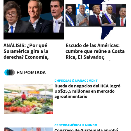
ANÁLISIS: ¿Por qué
Escudo de las Américas:
Suramérica gira a la
cumbre que reúne a Costa
derecha? Economía,
Rica, El Salvador,
pobreza y el voto que
Honduras y Panamá con
castiga a los oficialismos
Trump
EN PORTADA
EMPRESAS & MANAGEMENT
Rueda de negocios del IICA logró
US$25,5 millones en mercado
agroalimentario
CENTROAMÉRICA & MUNDO
Congreso de Guatemala aprobó