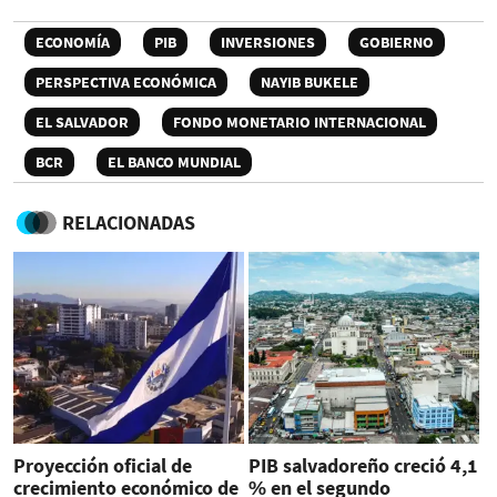
ECONOMÍA
PIB
INVERSIONES
GOBIERNO
PERSPECTIVA ECONÓMICA
NAYIB BUKELE
EL SALVADOR
FONDO MONETARIO INTERNACIONAL
BCR
EL BANCO MUNDIAL
RELACIONADAS
Proyección oficial de
PIB salvadoreño creció 4,1
crecimiento económico de
% en el segundo