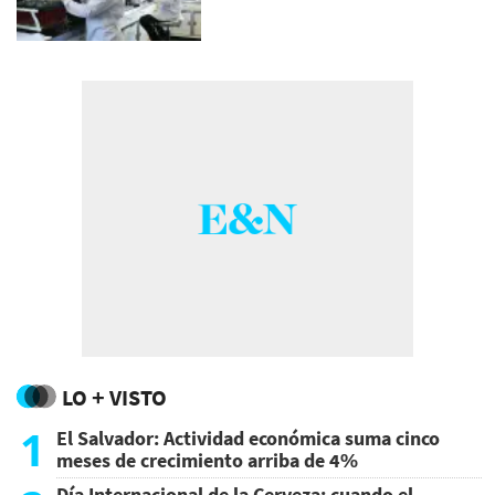
LO + VISTO
1
El Salvador: Actividad económica suma cinco
meses de crecimiento arriba de 4%
Día Internacional de la Cerveza: cuando el