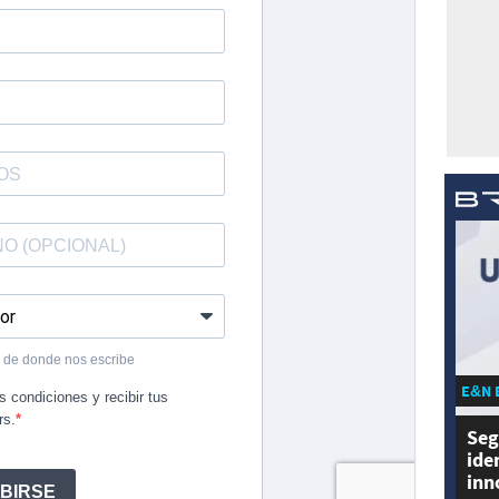
E&N 
Seg
ide
inn