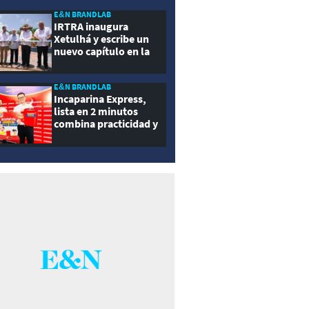
ernidad
E&N BRANDLAB
IRTRA inaugura
Xetulhá y escribe un
nuevo capítulo en la
historia de la
recreación de
Guatemala
E&N BRANDLAB
Incaparina Express,
lista en 2 minutos
combina practicidad y
nutrición