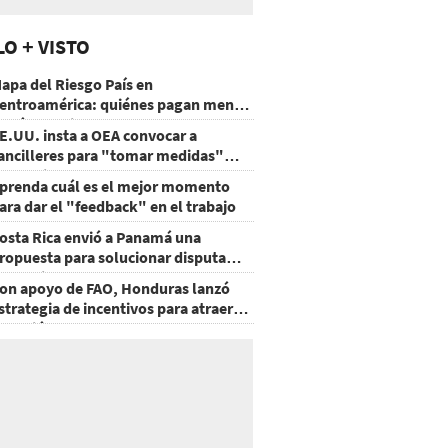
LO + VISTO
apa del Riesgo País en
entroamérica: quiénes pagan menos
 cuáles mejoraron
E.UU. insta a OEA convocar a
ancilleres para "tomar medidas"
obre Nicaragua
prenda cuál es el mejor momento
ara dar el "feedback" en el trabajo
osta Rica envió a Panamá una
ropuesta para solucionar disputa
omercial
on apoyo de FAO, Honduras lanzó
strategia de incentivos para atraer
nversión al agro