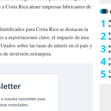
 a Costa Rica atraer empresas fabricantes de
1
M
C
identificados para Costa Rica se destacan la
y
2
E
es a exportaciones clave, el impacto de una
c
s
3
Unidos sobre las tasas de interés en el país y
A
p
n de inversión extranjera.
4
C
p
c
5
C
e
i