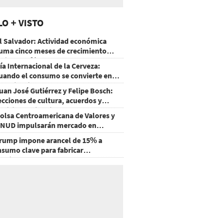
LO + VISTO
l Salvador: Actividad económica
uma cinco meses de crecimiento
rriba de 4%
ía Internacional de la Cerveza:
uando el consumo se convierte en
xperiencia
uan José Gutiérrez y Felipe Bosch:
ecciones de cultura, acuerdos y
ecisiones sin miedo
olsa Centroamericana de Valores y
NUD impulsarán mercado en
onduras
rump impone arancel de 15% a
nsumo clave para fabricar
emiconductores y paneles