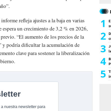
año”.
1
informe refleja ajustes a la baja en varias
E
s
e espera un crecimiento de 3,2 % en 2026,
a
2
D
o previo. “El aumento de los precios de la
c
e
” y podría dificultar la acumulación de
3
J
l
lemento clave para sostener la liberalización
d
4
B
bierno.
P
H
5
T
i
s