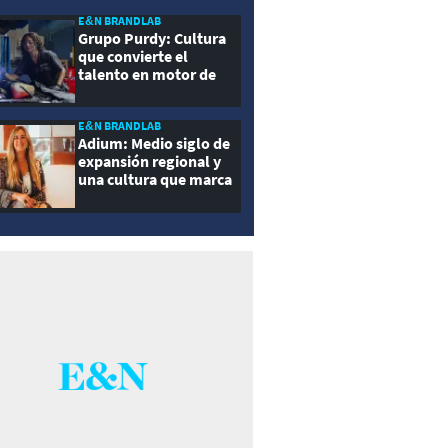
E&N BRANDLAB
Grupo Purdy: Cultura
que convierte el
talento en motor de
crecimiento
E&N BRANDLAB
Adium: Medio siglo de
expansión regional y
una cultura que marca
la diferencia