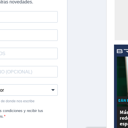
E&N 
Más
red
esp