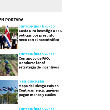
EN PORTADA
CENTROAMÉRICA & MUNDO
Costa Rica investiga a 116
policías por presunto
nexo con el narcotráfico
CENTROAMÉRICA & MUNDO
Con apoyo de FAO,
Honduras lanzó
estrategia de incentivos
para atraer inversión al
agro
INTELIGENCIA E&N
Mapa del Riesgo País en
Centroamérica: quiénes
pagan menos y cuáles
mejoraron
CENTROAMÉRICA & MUNDO