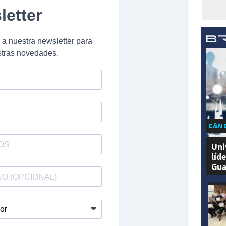
E&N 
Uni
líd
Gua