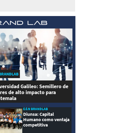
BRANDLAB
versidad Galileo: Semillero de
eres de alto impacto para
temala
E&N BRANDLAB
Diunsa: Capital
Humano como ventaja
competitiva