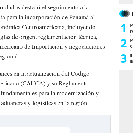
bordados destacó el seguimiento a la
uta para la incorporación de Panamá al
1
P
conómica Centroamericana, incluyendo
r
glas de origen, reglamentación técnica,
d
2
P
mericano de Importación y negociaciones
C
d
3
egional.
E
B
F
ances en la actualización del Código
ericano (CAUCA) y su Reglamento
undamentales para la modernización y
 aduaneras y logísticas en la región.