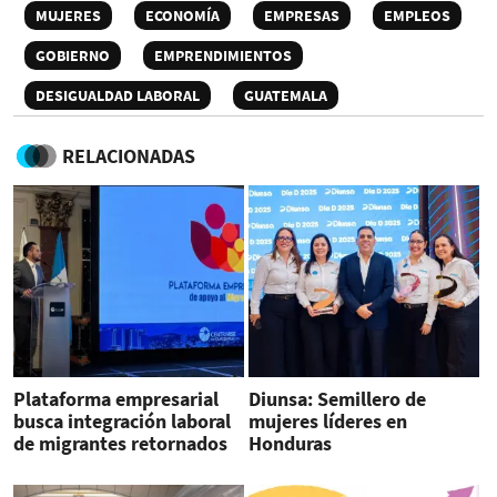
MUJERES
ECONOMÍA
EMPRESAS
EMPLEOS
GOBIERNO
EMPRENDIMIENTOS
DESIGUALDAD LABORAL
GUATEMALA
RELACIONADAS
Plataforma empresarial
Diunsa: Semillero de
busca integración laboral
mujeres líderes en
de migrantes retornados
Honduras
en Guatemala