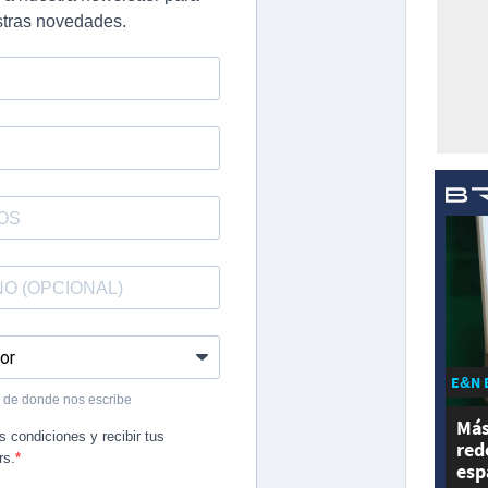
E&N 
Más
red
esp