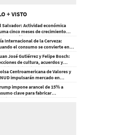
LO + VISTO
l Salvador: Actividad económica
uma cinco meses de crecimiento
rriba de 4%
ía Internacional de la Cerveza:
uando el consumo se convierte en
xperiencia
uan José Gutiérrez y Felipe Bosch:
ecciones de cultura, acuerdos y
ecisiones sin miedo
olsa Centroamericana de Valores y
NUD impulsarán mercado en
onduras
rump impone arancel de 15% a
nsumo clave para fabricar
emiconductores y paneles