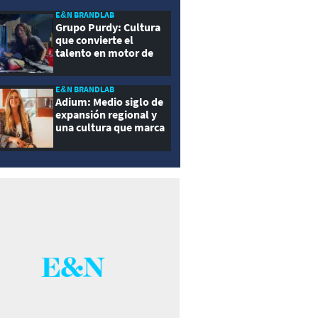
E&N BRANDLAB
Grupo Purdy: Cultura
que convierte el
talento en motor de
crecimiento
E&N BRANDLAB
Adium: Medio siglo de
expansión regional y
una cultura que marca
la diferencia