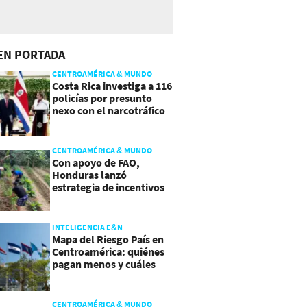
EN PORTADA
CENTROAMÉRICA & MUNDO
Costa Rica investiga a 116
policías por presunto
nexo con el narcotráfico
CENTROAMÉRICA & MUNDO
Con apoyo de FAO,
Honduras lanzó
estrategia de incentivos
para atraer inversión al
agro
INTELIGENCIA E&N
Mapa del Riesgo País en
Centroamérica: quiénes
pagan menos y cuáles
mejoraron
CENTROAMÉRICA & MUNDO