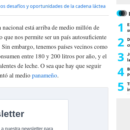
os desafíos y oportunidades de la cadena láctea
1
E
 nacional está arriba de medio millón de
s
lo que nos permite ser un país autosuficiente
a
2
D
c
a. Sin embargo, tenemos países vecinos como
e
3
J
nsumen entre 180 y 200 litros por año, y el
l
alentes de leche. O sea que hay que seguir
d
4
B
ntó al medio
panameño
.
P
H
5
T
i
s