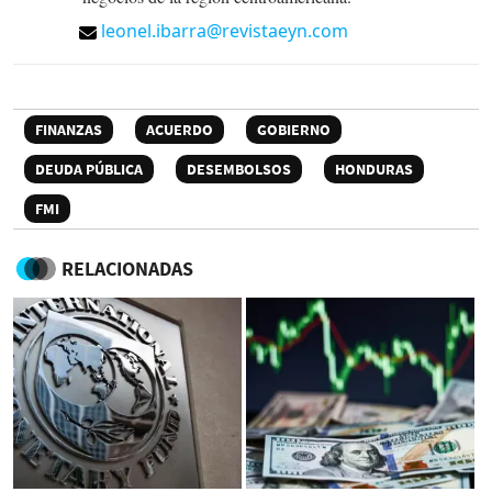
leonel.ibarra@revistaeyn.com
FINANZAS
ACUERDO
GOBIERNO
DEUDA PÚBLICA
DESEMBOLSOS
HONDURAS
FMI
RELACIONADAS