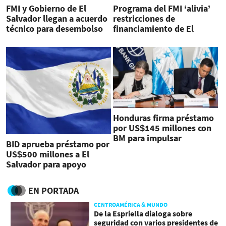
FMI y Gobierno de El
Programa del FMI ‘alivia’
Salvador llegan a acuerdo
restricciones de
técnico para desembolso
financiamiento de El
de US$120 millones
Salvador, dice Fitch
Honduras firma préstamo
por US$145 millones con
BM para impulsar
BID aprueba préstamo por
transparencia fiscal
US$500 millones a El
Salvador para apoyo
presupuestario
EN PORTADA
CENTROAMÉRICA & MUNDO
De la Espriella dialoga sobre
seguridad con varios presidentes de