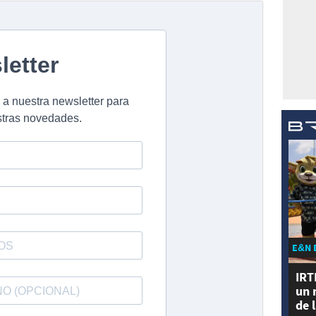
E&N 
IRT
un 
de 