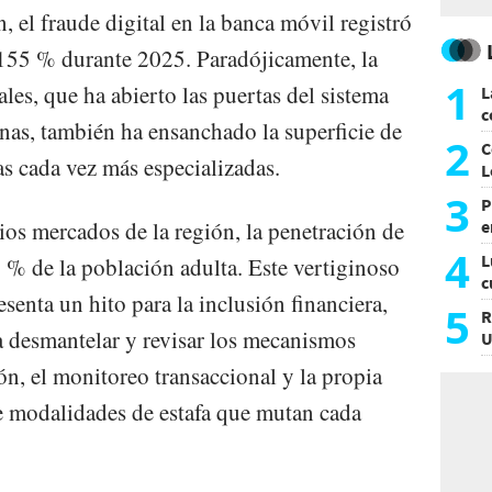
, el fraude digital en la banca móvil registró
 155 % durante 2025. Paradójicamente, la
1
ales, que ha abierto las puertas del sistema
L
c
onas, también ha ensanchado la superficie de
G
2
C
as cada vez más especializadas.
L
3
P
ios mercados de la región, la penetración de
e
p
4
L
 % de la población adulta. Este vertiginoso
c
esenta un hito para la inclusión financiera,
e
5
R
 desmantelar y revisar los mecanismos
U
a
ón, el monitoreo transaccional y la propia
e modalidades de estafa que mutan cada