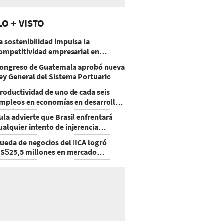
LO + VISTO
a sostenibilidad impulsa la
ompetitividad empresarial en
uatemala
ongreso de Guatemala aprobó nueva
ey General del Sistema Portuario
roductividad de uno de cada seis
mpleos en economías en desarrollo
odría mejorar por la IA
ula advierte que Brasil enfrentará
ualquier intento de injerencia
xtranjera
ueda de negocios del IICA logró
S$25,5 millones en mercado
groalimentario