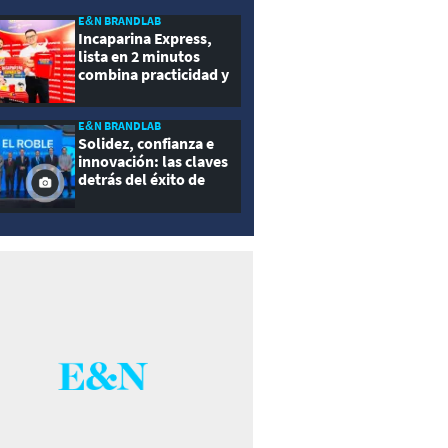
E&N BRANDLAB
Incaparina Express,
lista en 2 minutos
combina practicidad y
nutrición
E&N BRANDLAB
Solidez, confianza e
innovación: las claves
detrás del éxito de
Seguros El Roble